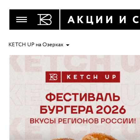
АКЦИИ И 
KETCH UP на Озерках
МЕНЮ